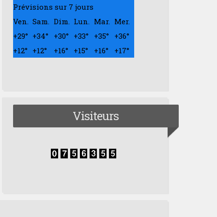
Prévisions sur 7 jours
Ven.
Sam.
Dim.
Lun.
Mar.
Mer.
+
29°
+
34°
+
30°
+
33°
+
35°
+
36°
+
12°
+
12°
+
16°
+
15°
+
16°
+
17°
Visiteurs