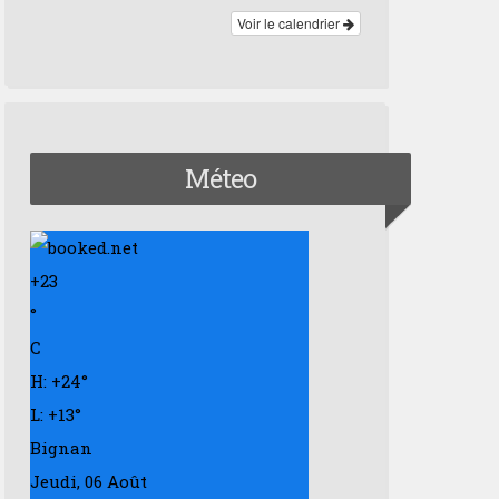
Voir le calendrier
Méteo
+
23
°
C
H:
+
24°
L:
+
13°
Bignan
Jeudi, 06 Août