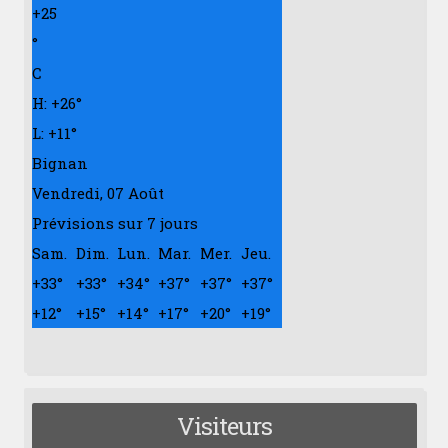
+
25
°
C
H:
+
26°
L:
+
11°
Bignan
Vendredi, 07 Août
Prévisions sur 7 jours
Sam.
Dim.
Lun.
Mar.
Mer.
Jeu.
+
33°
+
33°
+
34°
+
37°
+
37°
+
37°
+
12°
+
15°
+
14°
+
17°
+
20°
+
19°
Visiteurs