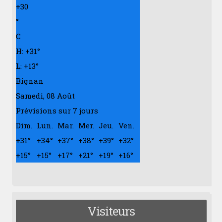
+
30
°
C
H:
+
31°
L:
+
13°
Bignan
Samedi, 08 Août
Prévisions sur 7 jours
Dim.
Lun.
Mar.
Mer.
Jeu.
Ven.
+
31°
+
34°
+
37°
+
38°
+
39°
+
32°
+
15°
+
15°
+
17°
+
21°
+
19°
+
16°
Visiteurs