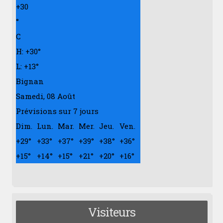
+
30
°
C
H:
+
30°
L:
+
13°
Bignan
Samedi, 08 Août
Prévisions sur 7 jours
Dim.
Lun.
Mar.
Mer.
Jeu.
Ven.
+
29°
+
33°
+
37°
+
39°
+
38°
+
36°
+
15°
+
14°
+
15°
+
21°
+
20°
+
16°
Visiteurs