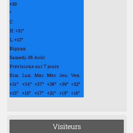
+
30
°
C
H:
+
31°
L:
+
13°
Bignan
Samedi, 08 Août
Prévisions sur 7 jours
Dim.
Lun.
Mar.
Mer.
Jeu.
Ven.
+
31°
+
34°
+
37°
+
38°
+
39°
+
32°
+
15°
+
15°
+
17°
+
21°
+
19°
+
16°
Visiteurs