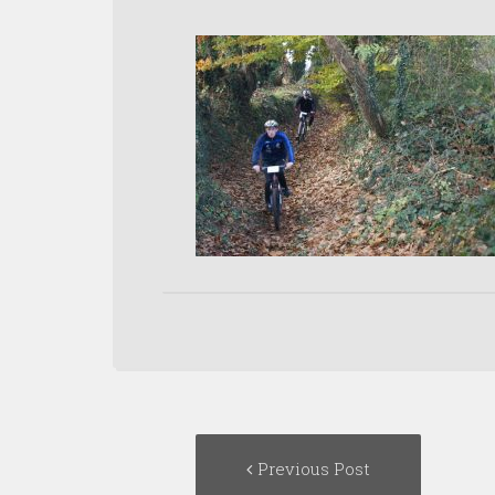
Post
Previous
Previous Post
navigation
post: