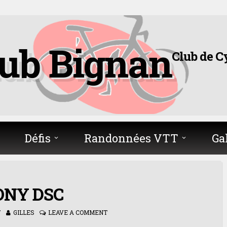
lub Bignan
Club de C
Défis
Randonnées VTT
Ga
ONY DSC
7
GILLES
LEAVE A COMMENT