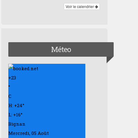
Voir le calendrier
Méteo
+
23
°
C
H:
+
24°
L:
+
16°
Bignan
Mercredi, 05 Août