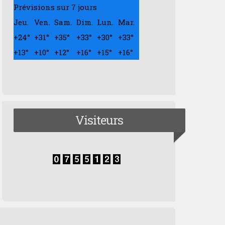
Prévisions sur 7 jours
Jeu.
Ven.
Sam.
Dim.
Lun.
Mar.
+
24°
+
31°
+
35°
+
33°
+
30°
+
33°
+
13°
+
10°
+
12°
+
16°
+
15°
+
16°
Visiteurs