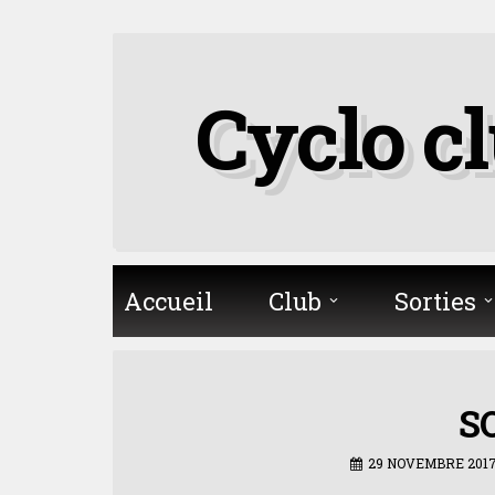
Skip
to
Cyclo c
content
Accueil
Club
Sorties
S
29 NOVEMBRE 201