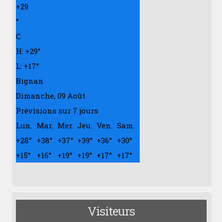
+
29
°
C
H:
+
29°
L:
+
17°
Bignan
Dimanche, 09 Août
Prévisions sur 7 jours
Lun.
Mar.
Mer.
Jeu.
Ven.
Sam.
+
28°
+
38°
+
37°
+
39°
+
36°
+
30°
+
15°
+
16°
+
19°
+
19°
+
17°
+
17°
Visiteurs