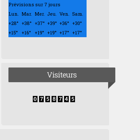
Prévisions sur 7 jours
Lun.
Mar.
Mer.
Jeu.
Ven.
Sam.
+
28°
+
38°
+
37°
+
39°
+
36°
+
30°
+
15°
+
16°
+
19°
+
19°
+
17°
+
17°
Visiteurs