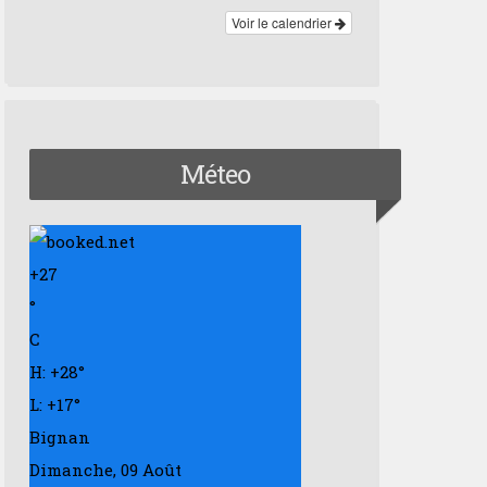
Voir le calendrier
Méteo
+
27
°
C
H:
+
28°
L:
+
17°
Bignan
Dimanche, 09 Août