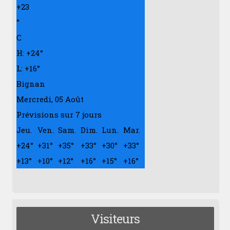
+
23
°
C
H:
+
24°
L:
+
16°
Bignan
Mercredi, 05 Août
Prévisions sur 7 jours
Jeu.
Ven.
Sam.
Dim.
Lun.
Mar.
+
24°
+
31°
+
35°
+
33°
+
30°
+
33°
+
13°
+
10°
+
12°
+
16°
+
15°
+
16°
Visiteurs