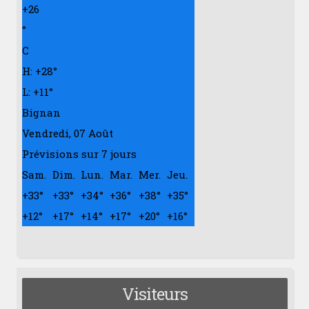
+
26
°
C
H:
+
28°
L:
+
11°
Bignan
Vendredi, 07 Août
Prévisions sur 7 jours
Sam.
Dim.
Lun.
Mar.
Mer.
Jeu.
+
33°
+
33°
+
34°
+
36°
+
38°
+
35°
+
12°
+
17°
+
14°
+
17°
+
20°
+
16°
Visiteurs