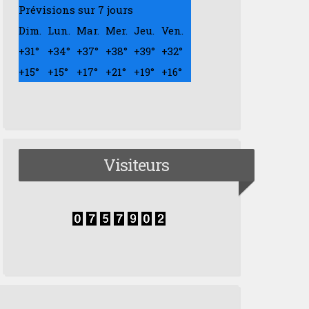
Prévisions sur 7 jours
Dim.
Lun.
Mar.
Mer.
Jeu.
Ven.
+
31°
+
34°
+
37°
+
38°
+
39°
+
32°
+
15°
+
15°
+
17°
+
21°
+
19°
+
16°
Visiteurs