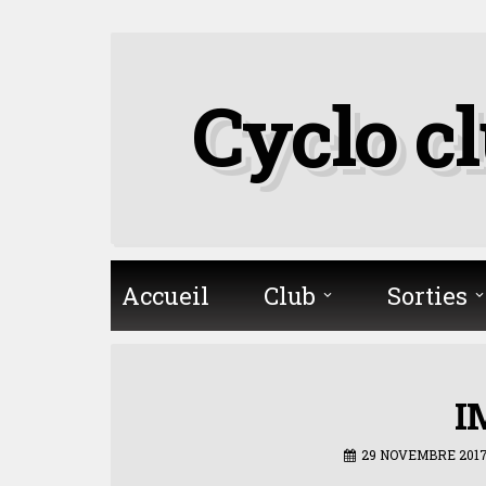
Skip
to
Cyclo c
content
Accueil
Club
Sorties
I
29 NOVEMBRE 201