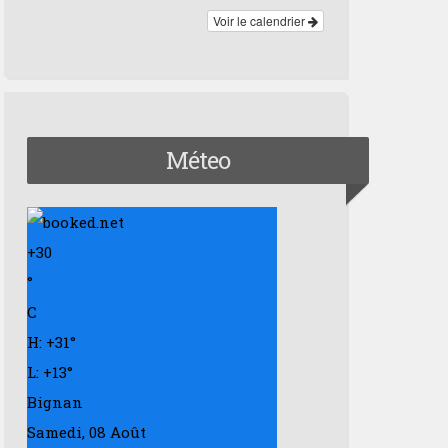
Voir le calendrier
Méteo
+
30
°
C
H:
+
31°
L:
+
13°
Bignan
Samedi, 08 Août