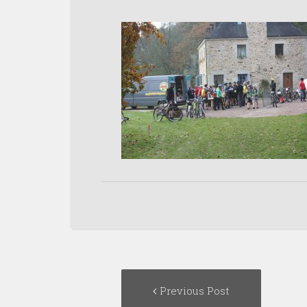
Post
Previous
Previous Post
navigation
post: