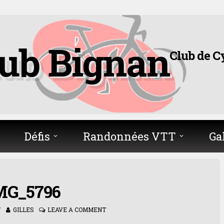
lub Bignan
Club de C
Défis
Randonnées VTT
Ga
MG_5796
7
GILLES
LEAVE A COMMENT