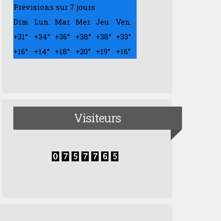
Prévisions sur 7 jours
Dim.
Lun.
Mar.
Mer.
Jeu.
Ven.
+
31°
+
34°
+
36°
+
38°
+
38°
+
33°
+
16°
+
14°
+
18°
+
20°
+
19°
+
16°
Visiteurs