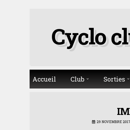
Skip
to
Cyclo c
content
Accueil
Club
Sorties
IM
29 NOVEMBRE 201