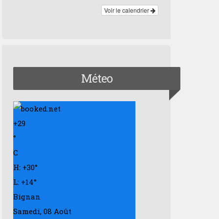
Voir le calendrier
Méteo
+
29
°
C
H:
+
30°
L:
+
14°
Bignan
Samedi, 08 Août