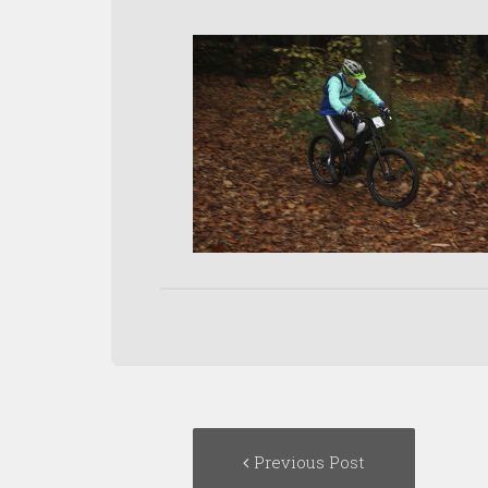
Post
Previous
Previous Post
navigation
post: