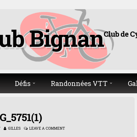
lub Bignan
Club de C
Défis
Randonnées VTT
Ga
G_5751(1)
7
GILLES
LEAVE A COMMENT