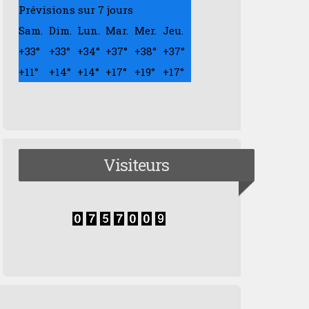
Prévisions sur 7 jours
Sam.
Dim.
Lun.
Mar.
Mer.
Jeu.
+
33°
+
33°
+
34°
+
37°
+
38°
+
37°
+
11°
+
14°
+
14°
+
17°
+
19°
+
17°
Visiteurs