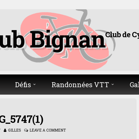
lub Bignan
Club de C
Défis
Randonnées VTT
Ga
G_5747(1)
7
GILLES
LEAVE A COMMENT