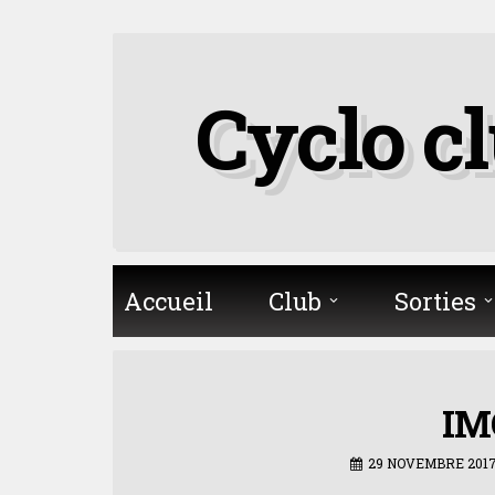
Skip
to
Cyclo c
content
Accueil
Club
Sorties
IM
29 NOVEMBRE 201