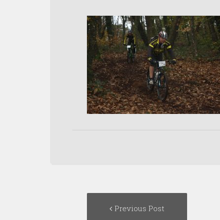
Post
Previous
Previous Post
navigation
post: