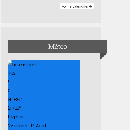
Voir le calendrier
Méteo
+
25
°
C
H:
+
26°
L:
+
11°
Bignan
Vendredi, 07 Août