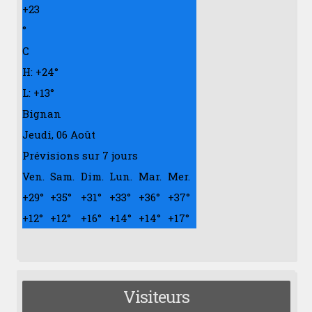
+
23
°
C
H:
+
24°
L:
+
13°
Bignan
Jeudi, 06 Août
Prévisions sur 7 jours
Ven.
Sam.
Dim.
Lun.
Mar.
Mer.
+
29°
+
35°
+
31°
+
33°
+
36°
+
37°
+
12°
+
12°
+
16°
+
14°
+
14°
+
17°
Visiteurs