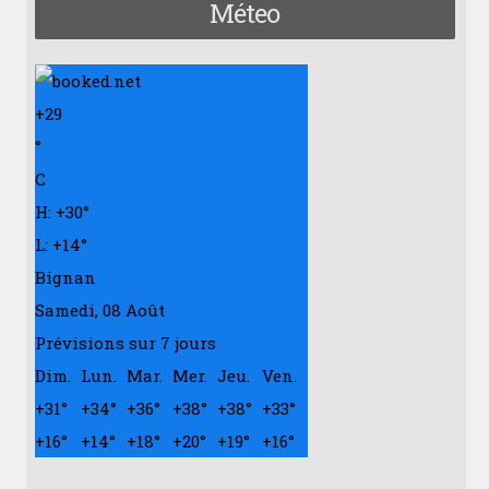
Méteo
+
29
°
C
H:
+
30°
L:
+
14°
Bignan
Samedi, 08 Août
Prévisions sur 7 jours
Dim.
Lun.
Mar.
Mer.
Jeu.
Ven.
+
31°
+
34°
+
36°
+
38°
+
38°
+
33°
+
16°
+
14°
+
18°
+
20°
+
19°
+
16°