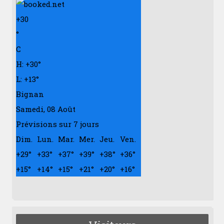
+
30
°
C
H:
+
30°
L:
+
13°
Bignan
Samedi, 08 Août
Prévisions sur 7 jours
Dim.
Lun.
Mar.
Mer.
Jeu.
Ven.
+
29°
+
33°
+
37°
+
39°
+
38°
+
36°
+
15°
+
14°
+
15°
+
21°
+
20°
+
16°