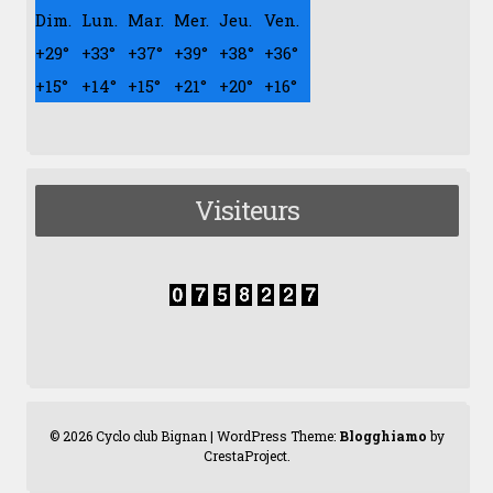
Dim.
Lun.
Mar.
Mer.
Jeu.
Ven.
+
29°
+
33°
+
37°
+
39°
+
38°
+
36°
+
15°
+
14°
+
15°
+
21°
+
20°
+
16°
Visiteurs
© 2026 Cyclo club Bignan
|
WordPress Theme:
Blogghiamo
by
CrestaProject.