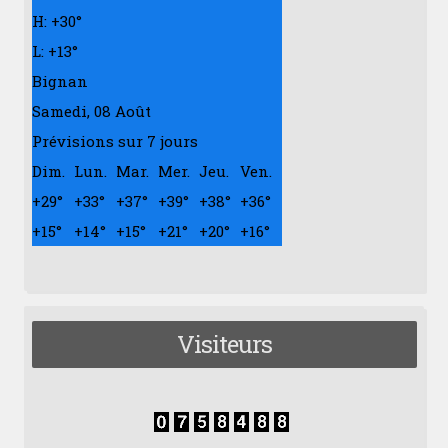
H:
+
30°
L:
+
13°
Bignan
Samedi, 08 Août
Prévisions sur 7 jours
Dim.
Lun.
Mar.
Mer.
Jeu.
Ven.
+
29°
+
33°
+
37°
+
39°
+
38°
+
36°
+
15°
+
14°
+
15°
+
21°
+
20°
+
16°
Visiteurs