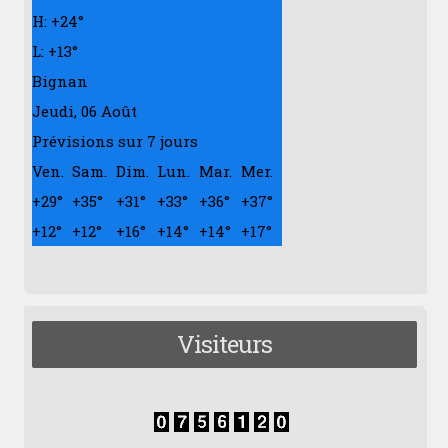
H:
+
24°
L:
+
13°
Bignan
Jeudi, 06 Août
Prévisions sur 7 jours
Ven.
Sam.
Dim.
Lun.
Mar.
Mer.
+
29°
+
35°
+
31°
+
33°
+
36°
+
37°
+
12°
+
12°
+
16°
+
14°
+
14°
+
17°
Visiteurs