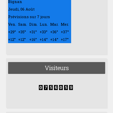
Bignan
Jeudi, 06 Août
Prévisions sur 7 jours
Ven.
Sam.
Dim.
Lun.
Mar.
Mer.
+
29°
+
35°
+
31°
+
33°
+
36°
+
37°
+
12°
+
12°
+
16°
+
14°
+
14°
+
17°
Visiteurs