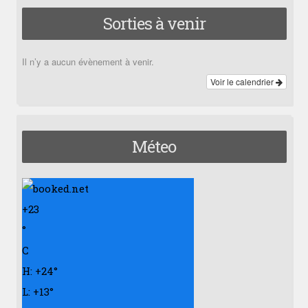
Sorties à venir
Il n’y a aucun évènement à venir.
Voir le calendrier
Méteo
+
23
°
C
H:
+
24°
L:
+
13°