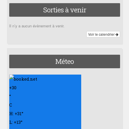
Sorties à venir
Il n’y a aucun évènement à venir.
Voir le calendrier
Méteo
+
30
°
C
H:
+
31°
L:
+
13°