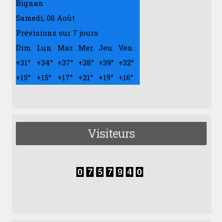
Bignan
Samedi, 08 Août
Prévisions sur 7 jours
Dim.
Lun.
Mar.
Mer.
Jeu.
Ven.
+
31°
+
34°
+
37°
+
38°
+
39°
+
32°
+
15°
+
15°
+
17°
+
21°
+
19°
+
16°
Visiteurs