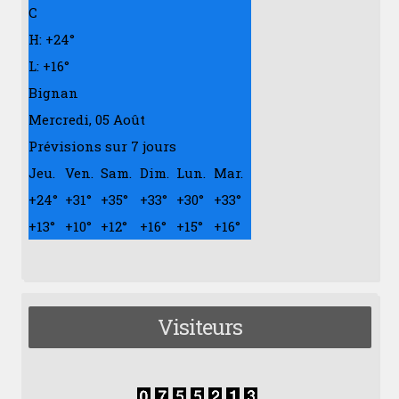
C
H:
+
24°
L:
+
16°
Bignan
Mercredi, 05 Août
Prévisions sur 7 jours
Jeu.
Ven.
Sam.
Dim.
Lun.
Mar.
+
24°
+
31°
+
35°
+
33°
+
30°
+
33°
+
13°
+
10°
+
12°
+
16°
+
15°
+
16°
Visiteurs