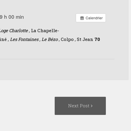
9 h 00 min
Calendrier
Loge Charlotte
, La Chapelle-
iné ,
Les Fontaines , Le Bézo
, Colpo , St Jean
70
Next
Next Post
Post: