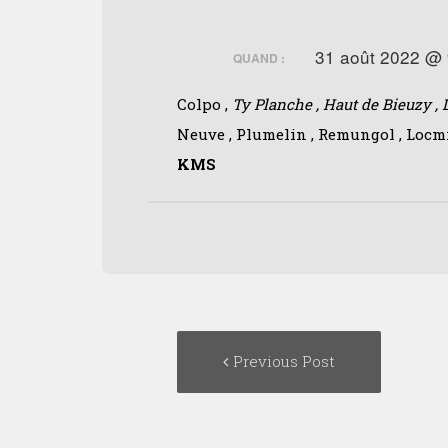
31 août 2022 @ 
QUAND :
Colpo ,
Ty Planche , Haut de Bieuzy , 
Neuve , Plumelin , Remungol , Locm
KMS
Post
Previous
Previous Post
navigation
post: