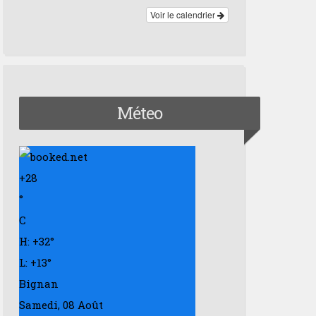
Voir le calendrier
Méteo
+
28
°
C
H:
+
32°
L:
+
13°
Bignan
Samedi, 08 Août