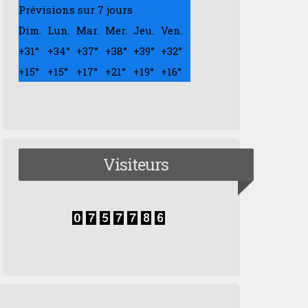
Prévisions sur 7 jours
Dim.
Lun.
Mar.
Mer.
Jeu.
Ven.
+
31°
+
34°
+
37°
+
38°
+
39°
+
32°
+
15°
+
15°
+
17°
+
21°
+
19°
+
16°
Visiteurs