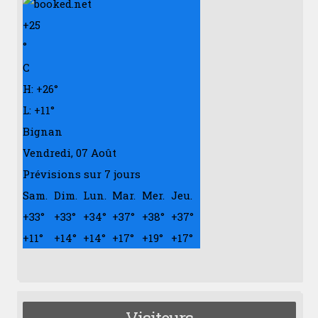
+
25
°
C
H:
+
26°
L:
+
11°
Bignan
Vendredi, 07 Août
Prévisions sur 7 jours
Sam.
Dim.
Lun.
Mar.
Mer.
Jeu.
+
33°
+
33°
+
34°
+
37°
+
38°
+
37°
+
11°
+
14°
+
14°
+
17°
+
19°
+
17°
Visiteurs