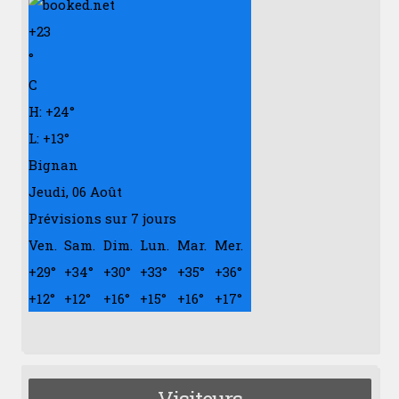
+
23
°
C
H:
+
24°
L:
+
13°
Bignan
Jeudi, 06 Août
Prévisions sur 7 jours
Ven.
Sam.
Dim.
Lun.
Mar.
Mer.
+
29°
+
34°
+
30°
+
33°
+
35°
+
36°
+
12°
+
12°
+
16°
+
15°
+
16°
+
17°
Visiteurs