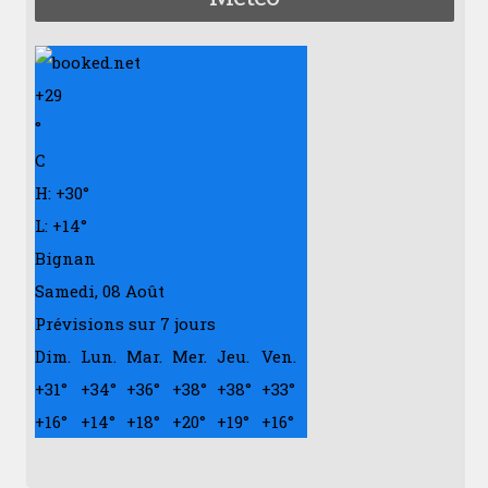
+
29
°
C
H:
+
30°
L:
+
14°
Bignan
Samedi, 08 Août
Prévisions sur 7 jours
Dim.
Lun.
Mar.
Mer.
Jeu.
Ven.
+
31°
+
34°
+
36°
+
38°
+
38°
+
33°
+
16°
+
14°
+
18°
+
20°
+
19°
+
16°