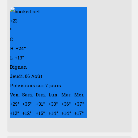
+
23
°
C
H:
+
24°
L:
+
13°
Bignan
Jeudi, 06 Août
Prévisions sur 7 jours
Ven.
Sam.
Dim.
Lun.
Mar.
Mer.
+
29°
+
35°
+
31°
+
33°
+
36°
+
37°
+
12°
+
12°
+
16°
+
14°
+
14°
+
17°