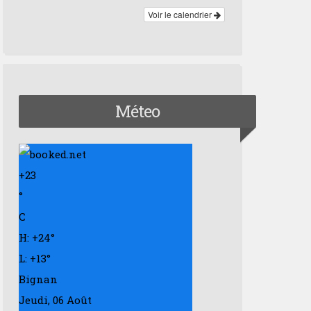
Voir le calendrier
Méteo
+
23
°
C
H:
+
24°
L:
+
13°
Bignan
Jeudi, 06 Août