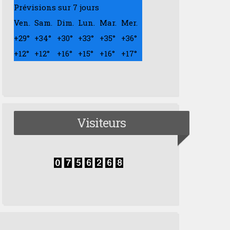
Prévisions sur 7 jours
Ven.
Sam.
Dim.
Lun.
Mar.
Mer.
+
29°
+
34°
+
30°
+
33°
+
35°
+
36°
+
12°
+
12°
+
16°
+
15°
+
16°
+
17°
Visiteurs