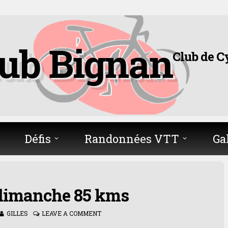
lub Bignan
Club de C
Défis
Randonnées VTT
Ga
 dimanche 85 kms
GILLES
LEAVE A COMMENT