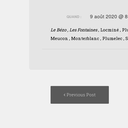
9 août 2020 @ 8
QUAND :
Le Bézo , Les Fontaines
, Locminé , Pl
Meucon , Monterblanc , Plumelec , 
Post
Previous
Previous Post
navigation
post: